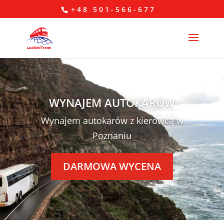
+48 501-566-677
WYNAJEM AUTOKARÓW
Wynajem autokarów z kierowcą w
Poznaniu
DARMOWA WYCENA